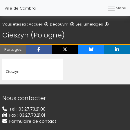
Menu
Ville de Cambrai
Cieszyn (P
Vous êtes ici :
Accueil
Découvrir
Les jumelages
Cieszyn (Pologne)
Partagez
Cieszyn
Informations de contact
Nous contacter
Tel : 03.27.73.21.00
Fax : 03.27.73.21.01
Formulaire de contact