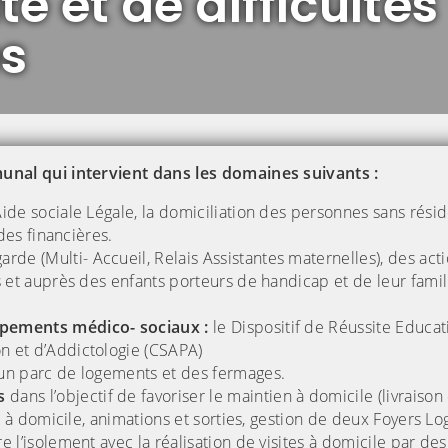
té et de difficultés
es
nal qui intervient dans les domaines suivants :
Aide sociale Légale, la domiciliation des personnes sans rési
des financières.
rde (Multi- Accueil, Relais Assistantes maternelles), des act
s et auprès des enfants porteurs de handicap et de leur famil
uipements médico- sociaux :
le Dispositif de Réussite Educat
n et d’Addictologie (CSAPA)
d’un parc de logements et des fermages.
s
dans l’objectif de favoriser le maintien à domicile (livraison
s à domicile, animations et sorties, gestion de deux Foyers Lo
 l’isolement avec la réalisation de visites à domicile par de