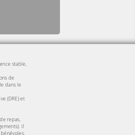
dence stable,
ions de
le dans le
ive (DRE) et
 de repas,
gements). Il
s bénévoles.