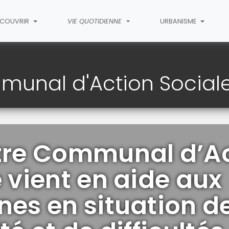
ÉCOUVRIR
VIE QUOTIDIENNE
URBANISME
CAS (Centre Communal d'Action Sociale)
unal d'Action Social
tre Communal d’A
 vient en aide aux
nes en situation d