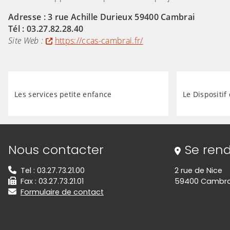
Adresse : 3 rue Achille Durieux 59400 Cambrai
Tél : 03.27.82.28.40
Site Web :
https://ccas-cambrai.fr/
Les services petite enfance
Le Dispositif
Informations de contact
Nous contacter
Se rend
Tel : 03.27.73.21.00
2 rue de Nice
Fax : 03.27.73.21.01
59400 Cambra
Formulaire de contact