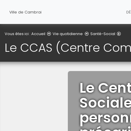
Ville de Cambrai
D
Le C
Vous êtes ici :
Accueil
Vie quotidienne
Santé-Social
Le CCAS (Centre Comm
Le Cen
Sociale
person