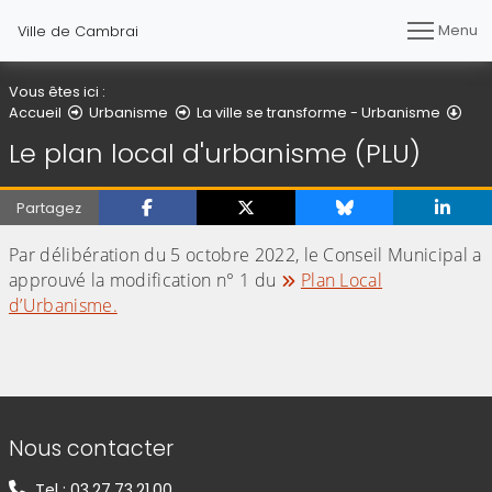
Menu
Ville de Cambrai
Vous êtes ici :
Le 
Accueil
Urbanisme
La ville se transforme - Urbanisme
Le plan local d'urbanisme (PLU)
Partagez
Par délibération du 5 octobre 2022, le Conseil Municipal a
approuvé la modification n° 1 du
Plan Local
d’Urbanisme.
Informations de contact
Nous contacter
Tel : 03.27.73.21.00