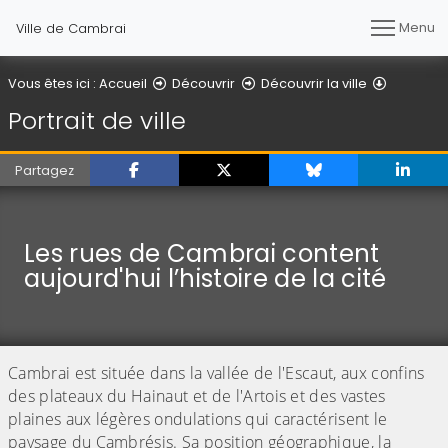
Menu
Ville de Cambrai
Portrait d
Vous êtes ici :
Accueil
Découvrir
Découvrir la ville
Portrait de ville
Partagez
Les rues de Cambrai content
aujourd'hui l’histoire de la cité
Cambrai est située dans la vallée de l'Escaut, aux confins
des plateaux du Hainaut et de l'Artois et des vastes
plaines aux légères ondulations qui caractérisent le
paysage du Cambrésis. Sa position géographique, la