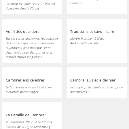
Cambrai
Cambrai est labellisée Ville d’art et
d’histoire depuis 30 ans
Au fil des quartiers
Traditions et savoir-faire
Sur les cartes anciennes, les quartiers
Martin Martine - Bêtises -
de Cambrai que nous connaissons
Andouillette - textile
aujourd'hui n'existent pas. Ils se
dessinent autour des grands axes
creusés depuis longtemps.
Cambrésiens célèbres
Cambrai au siècle dernier
Le Cambrésis a vu naître et vivre
Petit aperçu de Cambrai du temps de
d'illustres personnages.
nos anciens !
La Bataille de Cambrai
20 novembre 1917 : 476 tanks à
l'assaut de la Ligne Hindenburg.