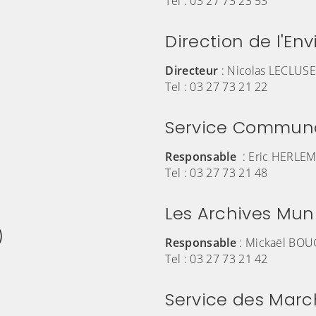
Tel :
03 27 73 23 53
Direction de l'E
Directeur
: Nicolas LECLUS
Tel : 03 27 73 21 22
Service Communa
Responsable
: Eric HERLE
Tel : 03 27 73 21 48
Les Archives Mun
)
Responsable
:
Mickaël BO
Tel :
03 27 73 21 42
Service des Marc