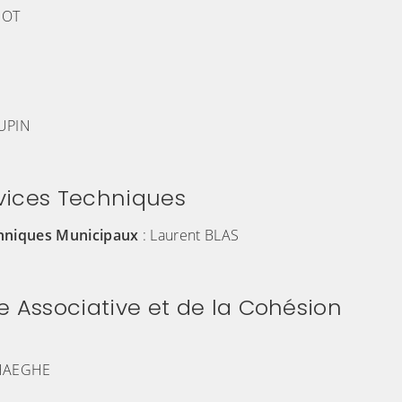
NOT
OUPIN
rvices Techniques
chniques Municipaux
: Laurent BLAS
ie Associative et de la Cohésion
RHAEGHE