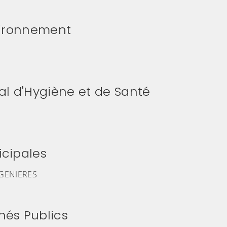
nvironnement
E
l d'Hygiène et de Santé
M
icipales
UGENIERES
hés Publics