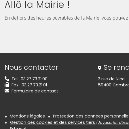
Allô la Mairie !
En dehors des heures ouvrables de la Mairie, vous pouvez
Informations de contact
Nous contacter
Se rend
Tel : 03.27.73.21.00
2 rue de Nice
Fax : 03.27.73.21.01
59400 Cambra
Formulaire de contact
Informations réglementair
Mentions légales
Protection des données personnelle
Gestion des cookies et des services tiers
(Javascript désac
Extranet