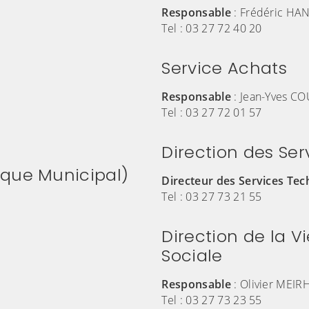
Responsable
:
Frédéric HA
Tel :
03 27 72 40 20
Service Achats
Responsable
:
Jean-Yves C
Tel :
03 27 72 01 57
Direction des Se
ique Municipal)
Directeur des Services Te
Tel : 03 27 73 21 55
Direction de la V
Sociale
Responsable
:
Olivier MEI
Tel :
03 27 73 23 55