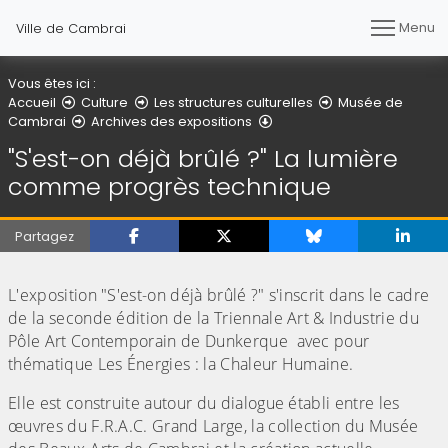
Menu
Ville de Cambrai
Vous êtes ici :
Accueil
Culture
Les structures culturelles
Musée de
"S'est-on déjà brûlé ?" L
Cambrai
Archives des expositions
"S'est-on déjà brûlé ?" La lumière
comme progrès technique
Partagez
(Cliquez sur l'image pour l'agrandir)
L'exposition "S'est-on déjà brûlé ?" s'inscrit dans le cadre
de la seconde édition de la Triennale Art & Industrie du
Pôle Art Contemporain de Dunkerque avec pour
thématique Les Énergies : la Chaleur Humaine.
Elle est construite autour du dialogue établi entre les
œuvres du F.R.A.C. Grand Large, la collection du Musée