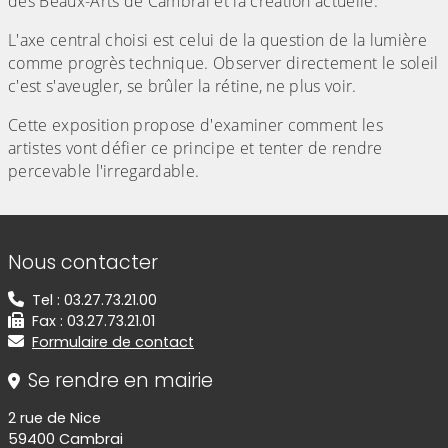
des Beaux-Arts de Cambrai et la création actuelle.
L'axe central choisi est celui de la question de la lumière
comme progrès technique. Observer directement le soleil
c'est s'aveugler, se brûler la rétine, ne plus voir.
Cette exposition propose d'examiner comment les
artistes vont défier ce principe et tenter de rendre
percevable l'irregardable.
Informations de contact
Nous contacter
Tel : 03.27.73.21.00
Fax : 03.27.73.21.01
Formulaire de contact
Se rendre en mairie
2 rue de Nice
59400 Cambrai