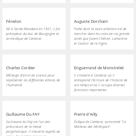
Fénelon
Auguste Dorchain
Né à Sainte-Mondane en 1651, il fut
Poète dont la seule ambition est de
précepteur du duc de Bourgogne et
marcher dans les voies de ces grands
archevêque de Cambrai.
ainés que furent Chénier, Lamartine
et Casimir de la Vigne.
Charles Cordier
Enguerrand de Monstrelet
Mélange d'art et de science pour
Il s'installe à Cambrai où il
représenter les différentes ethnies de
entreprend l'écriture de l'histoire de
l'humanité.
son temps et où il occupe diverses
fonctions importantes.
Guillaume Du FAY
Pierre d'Ailly
Guillaume du Faÿ est l'un des
Évêque de Cambrai, surnommé "Le
précurseurs de la messe
Marteau des Hérétiques".
polyphonique. Il travailla auprès du