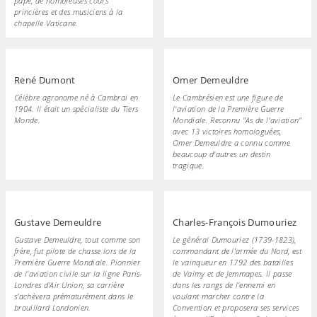
pape, de nombreuses cours
princières et des musiciens à la
chapelle Vaticane.
René Dumont
Omer Demeuldre
Célèbre agronome né à Cambrai en
Le Cambrésien est une figure de
1904. Il était un spécialiste du Tiers
l'aviation de la Première Guerre
Monde.
Mondiale. Reconnu "As de l'aviation"
avec 13 victoires homologuées,
Omer Demeuldre a connu comme
beaucoup d'autres un destin
tragique.
Gustave Demeuldre
Charles-François Dumouriez
Gustave Demeuldre, tout comme son
Le général Dumouriez (1739-1823),
frère, fut pilote de chasse lors de la
commandant de l'armée du Nord, est
Première Guerre Mondiale. Pionnier
le vainqueur en 1792 des batailles
de l'aviation civile sur la ligne Paris-
de Valmy et de Jemmapes. Il passe
Londres d'Air Union, sa carrière
dans les rangs de l'ennemi en
s'achèvera prématurément dans le
voulant marcher contre la
brouillard Londonien.
Convention et proposera ses services