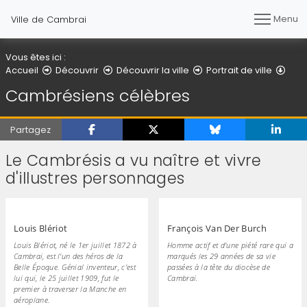
Menu
Ville de Cambrai
Vous êtes ici :
Cam
Accueil
Découvrir
Découvrir la ville
Portrait de ville
Cambrésiens célèbres
Partagez
Le Cambrésis a vu naître et vivre
d'illustres personnages
Louis Blériot
François Van Der Burch
Louis Blériot, né le 1er juillet 1872 à
Homme actif et d'une piété rare qui a
Cambrai, est l’un des héros de la
marqués les 29 années de sa vie
Belle Époque. Génial inventeur, c'est
passées à la tête du diocèse de
lui qui, le 25 juillet 1909, fut le
Cambrai.
premier à traverser la Manche en
aéroplane.