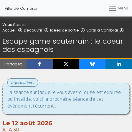
Menu
Ville de Cambrai
Vous êtes ici :
Déta
Accueil
Découvrir
Idées de sortie
Sortir à Cambrai
Escape game souterrain : le coeur
des espagnols
Partagez
La séance sur laquelle vous avez cliquée est expirée
ou invalide, voici la prochaine séance de cet
événement récurrent :
Le 12 août 2026
A 14:30