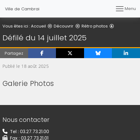
Menu
Ville de Cambrai
Détail de l'ar
Vous êtes ici :
Accueil
Découvrir
Rétro photos
Défilé du 14 juillet 2025
Partagez
Publié le 18 août 2025
Galerie Photos
(Cliquez sur l'image pour l'agrandir)
(Cliquez sur l'image pour l'agr
(Cliquez sur l'image pour l'agrandir)
(Cliquez sur l'image pour l'agr
(Cliquez sur l'image pour l'agrandir)
Informations de contact
Nous contacter
Tel : 03.27.73.21.00
Fax : 03.27.73.21.01