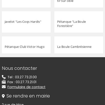
tir sur cible
Javelot "Les Coqs Hardis"
Pétanque "La Boule
Forestière"
Pétanque Club Victor Hugo
La Boule Cambrésienne
Informations de contact
Nous contacter
Tel : 03.27.73.21.00
Fax : 03.27.73.21.01
Formulaire de contact
Se rendre en mairie
2 rue de Nice