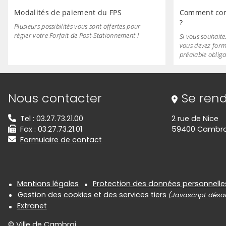
Modalités de paiement du FPS
Comment cont
?
Plusieurs possibilités vous sont offertes pour
régler votre Forfait de Post-Stationnement !
Si vous souhaite
vous devez form
préalable obliga
Informations de contact
Nous contacter
Se rend
Tel : 03.27.73.21.00
2 rue de Nice
Fax : 03.27.73.21.01
59400 Cambra
Formulaire de contact
Informations réglementair
Mentions légales
Protection des données personnelle
Gestion des cookies et des services tiers
(Javascript désac
Extranet
© Ville de Cambrai