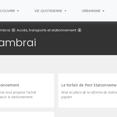
ÉCOUVRIR
VIE QUOTIDIENNE
URBANISME
Le stationnement à
ambrai
Accès, transports et stationnement
Cambrai
tionnement
Le forfait de Post Stationneme
rai vous propose l'achat
Mise en place de la réforme du stat
our le stationnement.
payant