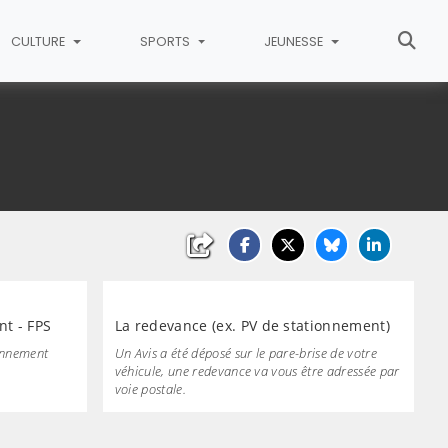
CULTURE
SPORTS
JEUNESSE
 Cambrai
nt - FPS
La redevance (ex. PV de stationnement)
ionnement
Un Avis a été déposé sur le pare-brise de votre
véhicule, une redevance va vous être adressée par
voie postale.