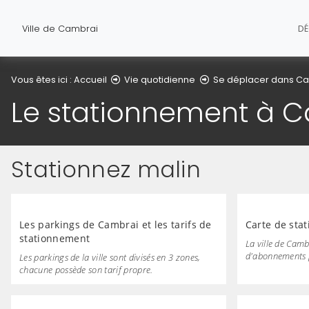
Ville de Cambrai
D
Vous êtes ici :
Accueil
Vie quotidienne
Se déplacer dans C
Le stationnement à 
Stationnez malin
Les parkings de Cambrai et les tarifs de
Carte de sta
stationnement
La ville de Camb
d'abonnements p
Les parkings de la ville sont divisés en 3 zones,
chacune possède son tarif propre.