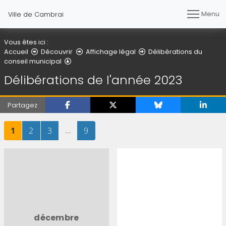
Menu
Ville de Cambrai
Vous êtes ici :
Accueil
Découvrir
Affichage légal
Délibérations du
Délibérations de l'année 2023
conseil municipal
Délibérations de l'année 2023
Partagez
Page
sur 9
Page
sur 9
Page
sur 9
…
Page
sur 9
1
2
3
9
décembre