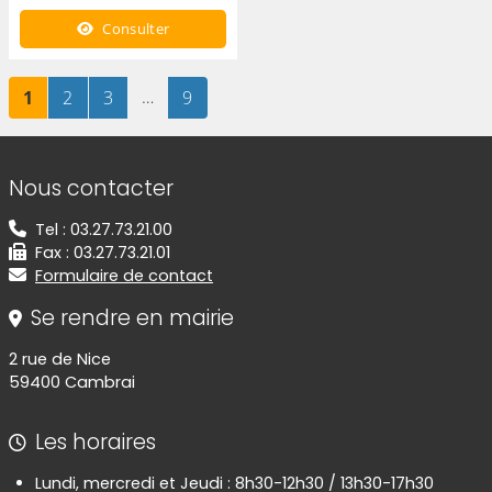
Consulter
Page
sur 9
Page
sur 9
Page
sur 9
…
Page
sur 9
1
2
3
9
Informations de contact
Nous contacter
Tel : 03.27.73.21.00
Fax : 03.27.73.21.01
Formulaire de contact
Se rendre en mairie
2 rue de Nice
59400 Cambrai
Les horaires
Lundi, mercredi et Jeudi : 8h30-12h30 / 13h30-17h30